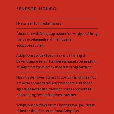
SENESTE INDLÆG
Nye priser for medlemsskab
Åbent brev til Arbejdsgruppen for Analyse til brug
for tilrettelæggelse af fremtidens
adoptionssystem
Adoptionspolitisk Forums svar på høring til
Bekendtgørelse om Familieretshusets behandling
af sager om forældreskab ved surrogataftaler
Høringssvar over udkast til Lov om ændring af lov
om aktiv socialpolitik (Adopterede fra udlandet
ligestilles med børn født her i riget i forhold til
opholds- og beskæftigelseskravene).
Adoptionspolitisk Forums høringssvar på udkast
til lovforslag til International Adoption