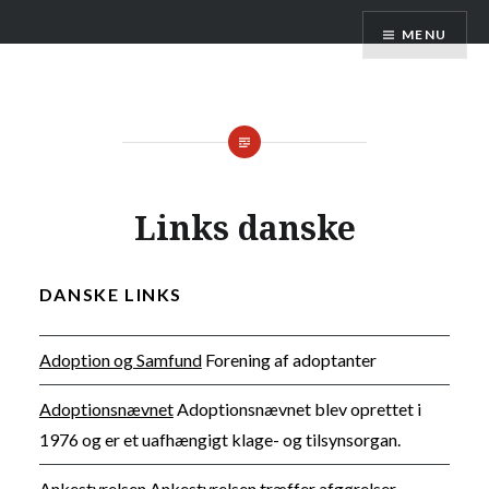
Skip
Adoptionspolitisk Forum
MENU
to
content
Links danske
DANSKE LINKS
Adoption og Samfund
Forening af adoptanter
Adoptionsnævnet
Adoptionsnævnet blev oprettet i
1976 og er et uafhængigt klage- og tilsynsorgan.
Ankestyrelsen
Ankestyrelsen træffer afgørelser,