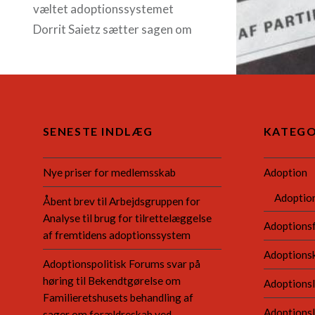
væltet adoptionssystemet
Dorrit Saietz sætter sagen om
Amy fra Etiopien ind i en større
historie, som bør få enhver
forsvarer for transnational
adoption til at vakle….
SENESTE INDLÆG
KATEGO
READ MORE
Nye priser for medlemsskab
Adoption
Adoptio
Åbent brev til Arbejdsgruppen for
Analyse til brug for tilrettelæggelse
Adoptions
af fremtidens adoptionssystem
Adoptions
Adoptionspolitisk Forums svar på
høring til Bekendtgørelse om
Adoptionsl
Familieretshusets behandling af
Adoptions
sager om forældreskab ved