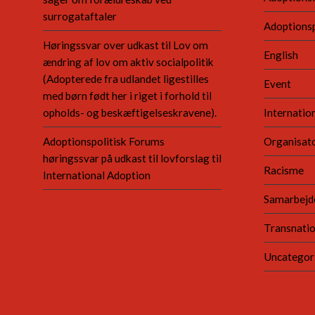
surrogataftaler
Adoptionsp
Høringssvar over udkast til Lov om
English
ændring af lov om aktiv socialpolitik
(Adopterede fra udlandet ligestilles
Event
med børn født her i riget i forhold til
opholds- og beskæftigelseskravene).
Internatio
Adoptionspolitisk Forums
Organisato
høringssvar på udkast til lovforslag til
Racisme
International Adoption
Samarbejd
Transnatio
Uncategor