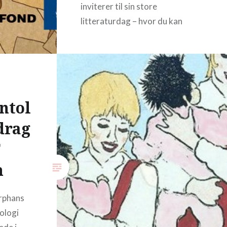
inviterer til sin store
litteraturdag – hvor du kan
komme og møde nogle af de
transnationale forfattere og
dramatikere der findes i
Skandinavien i dag.
Programmet strækker sig…
ntol
drag
READ MORE
F
m
rphans
tologi