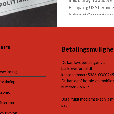
med bidrag fra adopter
Europa og USA herunde
bidrag af Casper Ander
Adoptionspolitisk Foru
er på…
RIER
Betalingsmulighe
READ MORE
Du kan lave betalinger via
bankoverførsel til
nserfaring
kontonummer: 5336-000024
Du kan også betale via mobile 
forskning
nummer: 66969
kronik
Betal fuldt medlemsskab via m
itteratur
pay
lovgivning