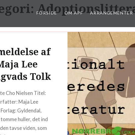
egori:
Adoptionslitter
FORSIDE
OM APF
ARRANGEMENTER
eldelse af
Maja Lee
gvads Tolk
te Cho Nielsen Titel:
fatter: Maja Lee
Forlag: Gyldendal,
tomme huller, det ind
 den tavse viden, som