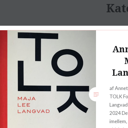
Kat
Skip
to
Adoptionspolitisk Forum
content
Anm
Lan
af Annet
TOLK For
Langvad 
2024 De 
imellem,