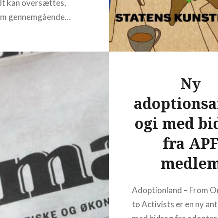
elt kan oversættes,
som gennemgående…
READ MORE
Ny
adoptionsa
ogi med bi
fra AP
medle
Adoptionland – From O
to Activists er en ny an