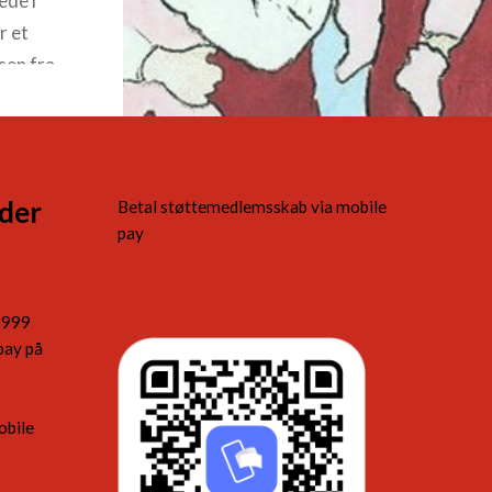
ede i
r et
sen fra
m. Bogen
der
Betal støttemedlemsskab via mobile
pay
5999
pay på
obile