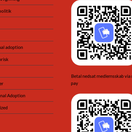
olitik
nal adoption
risk
Betal nedsat medlemsskab via
pay
er
nal Adoption
ized