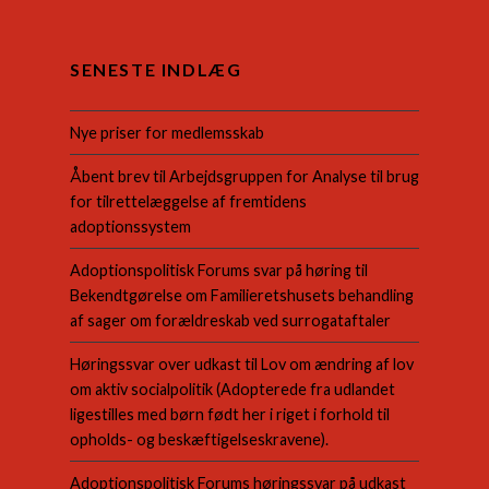
SENESTE INDLÆG
Nye priser for medlemsskab
Åbent brev til Arbejdsgruppen for Analyse til brug
for tilrettelæggelse af fremtidens
adoptionssystem
Adoptionspolitisk Forums svar på høring til
Bekendtgørelse om Familieretshusets behandling
af sager om forældreskab ved surrogataftaler
Høringssvar over udkast til Lov om ændring af lov
om aktiv socialpolitik (Adopterede fra udlandet
ligestilles med børn født her i riget i forhold til
opholds- og beskæftigelseskravene).
Adoptionspolitisk Forums høringssvar på udkast