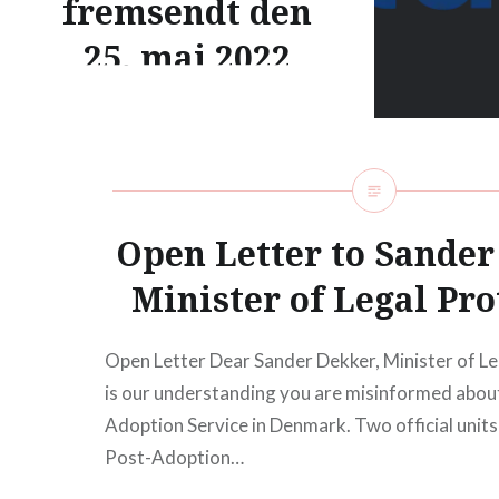
fremsendt den
25. maj 2022
Adoptionspolitisk Forum har
modtaget forslag samt
følgelovsforslag til Barnets Lov
og må konstatere, at Barnets
Open Letter to Sander
Lov generelt indeholder en
række problematikker og
Minister of Legal Pro
svækkelser, men
Adoptionspolitisk Forum har
Open Letter Dear Sander Dekker, Minister of Le
valgt at fokusere…
is our understanding you are misinformed abou
Adoption Service in Denmark. Two official units
Post-Adoption…
READ MORE