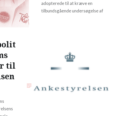
adopterede til at kræve en
tilbundsgående undersøgelse af
adoptionssystemet i Danmark –
vi står fælles med vores
Nordiske partnere i kravet om
at få en uvildig…
olit
ms
READ MORE
 til
lsen
ms
relsens