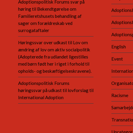
Adoptionspolitisk Forums svar på
høring til Bekendtgørelse om
Adoptionsl
Familieretshusets behandling af
Adoptions
sager om forældreskab ved
surrogataftaler
Adoptionsp
Høringssvar over udkast til Lov om
English
ændring af lov om aktiv socialpolitik
(Adopterede fra udlandet ligestilles
Event
med børn født her i riget i forhold til
opholds- og beskæftigelseskravene).
Internatio
Adoptionspolitisk Forums
Organisato
høringssvar på udkast til lovforslag til
Racisme
International Adoption
Samarbejd
Transnatio
Uncategor