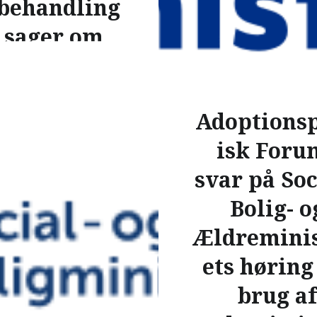
 behandling
 sager om
rældreskab
ved
Adoptionsp
ogataftaler
isk Foru
vn den 12-09-2025
svar på Soc
spolitisk Forums svar
Bolig- o
g til Bekendtgørelse om
etshusets behandling af
Ældreminis
m forældreskab ved
ets hørin
aftaler
spolitisk Forum har
brug af
 kommentarer til §6