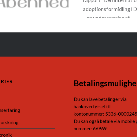
rapport “Den internatio
adoptionsformidling i
– en undersøgelse af
bæredygtige alternative
nuværende struktur”. G
bemærkninger til rappo
Adoptionspolitisk Foru
ønsker…
RIER
Betalingsmulighe
READ MORE
Du kan lave betalinger via
bankoverførsel til
nserfaring
kontonummer: 5336-000024
Du kan også betale via mobile 
forskning
nummer: 66969
kronik