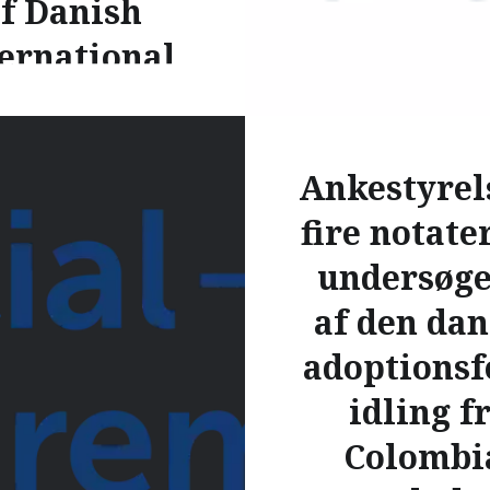
f Danish
READ MORE
ernational
doption)
spolitisk Forum vil på
Ankestyrel
tigste advare mod at
fire notate
estyrelsen
else til at yde
undersøge
nshjælp vedrørende
af den da
m ikke har bopæl i
 dvs. at virke som
adoptions
nsformidlende
idling f
tion….
Colombi