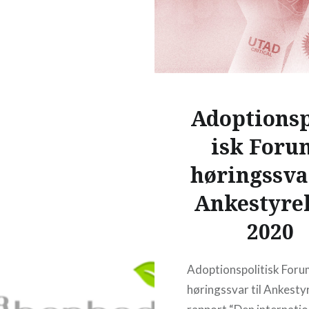
READ MORE
Adoptionsp
isk Foru
høringssvar
Ankestyre
2020
Adoptionspolitisk Foru
høringssvar til Ankesty