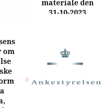
materiale den
31-10-2023
Adoptionspolitisk Forum har
følgende kommentarer til: A)
sens
Bekendtgørelse om adoption:
Kapitel 1, 3) Familieadoption, jf.
r om
§ 4 a, stk. 2, i adoptionsloven
lse
e) En adoption af et…
nske
form
READ MORE
ra
a,