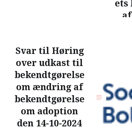
ets
af
fo
Svar til Høring
surr
over udkast til
Københa
bekendtgørelse
Adoption
om ændring af
på hørin
Familier
bekendtgørelse
sager o
om adoption
surrogat
Adoption
den 14-10-2024
følgende