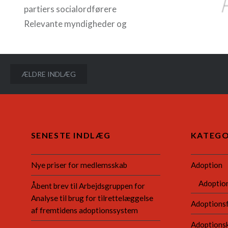
partiers socialordførere
Relevante myndigheder og
organisationer (For en
fuldstændig modtagerliste, se:
adoptionspolitiskforum.org.)
Navigation
ÆLDRE INDLÆG
København, d.1.9.2020
til
Afsenderne opfordrer de
indlæg
danske…
SENESTE INDLÆG
KATEGO
READ MORE
Nye priser for medlemsskab
Adoption
Adoptio
Åbent brev til Arbejdsgruppen for
Analyse til brug for tilrettelæggelse
Adoptions
af fremtidens adoptionssystem
Adoptions