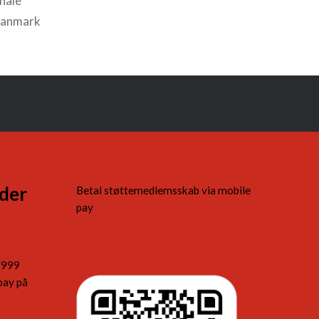
nale
 Danmark
r til den
enerelle
rten 1.
m (APF)
der
Betal støttemedlemsskab via mobile
pay
5999
pay på