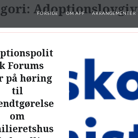
gori:
Adoptionslovgi
FORSIDE
OM APF
ARRANGEMENTER
ptionspolit
sk Forums
r på høring
til
endtgørelse
om
ilieretshus