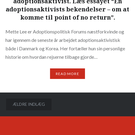
adoptionsaktivist. Læs essayet “En
adoptionsaktivists bekendelser – om at
komme til point of no return”.
Mette Lee er Adoptionspolitisk Forums næstforkvinde og
har igennem de seneste år arbejdet adoptionsaktivistisk
både i Danmark og Korea. Her fortæller hun sin personlige
historie om hvordan rejserne tilbage gjorde…
READ MORE
Navigation
ÆLDRE INDLÆG
til
indlæg