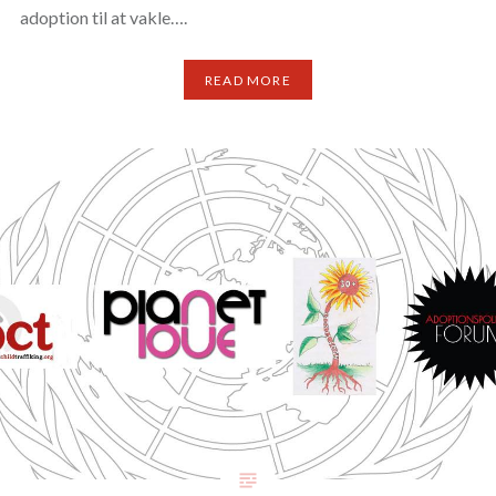
adoption til at vakle….
READ MORE