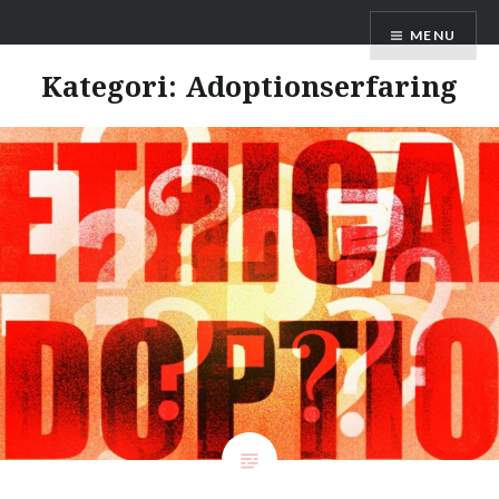
Skip
Adoptionspolitisk Forum
MENU
to
content
Kategori:
Adoptionserfaring