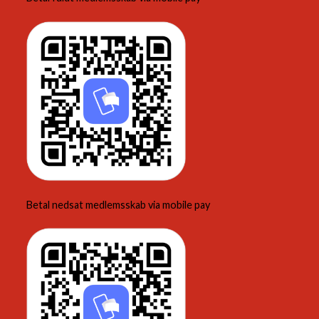
Betal nedsat medlemsskab via mobile pay