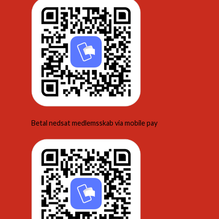
Betal nedsat medlemsskab via mobile pay