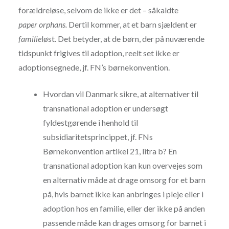
forældreløse, selvom de ikke er det – såkaldte
paper
orphans.
Dertil kommer, at et barn sjældent er
familie
løst. Det betyder, at de børn, der på nuværende
tidspunkt frigives til adoption, reelt set ikke er
adoptionsegnede, jf. FN’s børnekonvention.
Hvordan vil Danmark sikre, at alternativer til
transnational adoption er undersøgt
fyldestgørende i henhold til
subsidiaritetsprincippet, jf. FNs
Børnekonvention artikel 21, litra b? En
transnational adoption kan kun overvejes som
en alternativ måde at drage omsorg for et barn
på, hvis barnet ikke kan anbringes i pleje eller i
adoption hos en familie, eller der ikke på anden
passende måde kan drages omsorg for barnet i