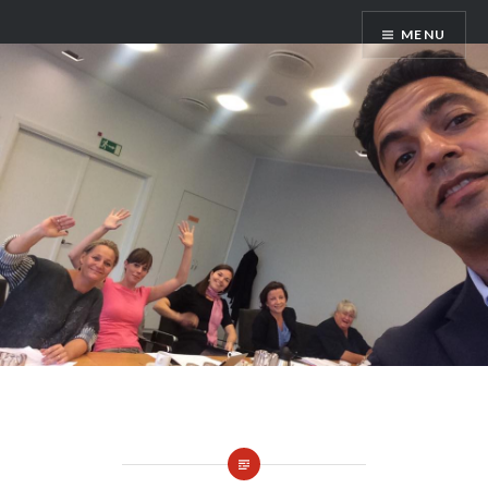
Skip
Adoptionspolitisk Forum
MENU
to
content