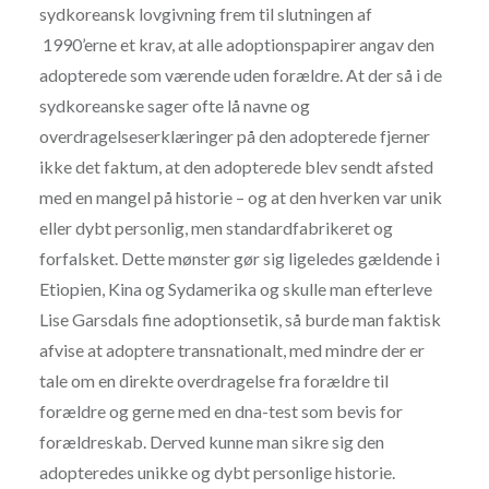
sydkoreansk lovgivning frem til slutningen af
1990’erne et krav, at alle adoptionspapirer angav den
adopterede som værende uden forældre. At der så i de
sydkoreanske sager ofte lå navne og
overdragelseserklæringer på den adopterede fjerner
ikke det faktum, at den adopterede blev sendt afsted
med en mangel på historie – og at den hverken var unik
eller dybt personlig, men standardfabrikeret og
forfalsket. Dette mønster gør sig ligeledes gældende i
Etiopien, Kina og Sydamerika og skulle man efterleve
Lise Garsdals fine adoptionsetik, så burde man faktisk
afvise at adoptere transnationalt, med mindre der er
tale om en direkte overdragelse fra forældre til
forældre og gerne med en dna-test som bevis for
forældreskab. Derved kunne man sikre sig den
adopteredes unikke og dybt personlige historie.