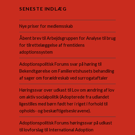
SENESTE INDLÆG
Nye priser for medlemsskab
Åbent brev til Arbejdsgruppen for Analyse til brug
for tilrettelæggelse af fremtidens
adoptionssystem
Adoptionspolitisk Forums svar på høring til
Bekendtgørelse om Familieretshusets behandling
af sager om forældreskab ved surrogataftaler
Høringssvar over udkast til Lov om ændring af lov
om aktiv socialpolitik (Adopterede fra udlandet
ligestilles med børn født her i riget i forhold til
opholds- og beskæftigelseskravene).
Adoptionspolitisk Forums høringssvar på udkast
til lovforslag til International Adoption