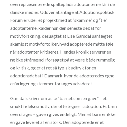
overrepræsenterede spalteplads adoptanterne får i de
danske medier. Udover at antage at Adoptionspolitisk
Forum er ude i et projekt med at “skamme” og “tie”
adoptanterne, kalder hun den seneste debat for
motivforskning, desuagtet at Lise Garsdal uanfægtet
skamløst motivfortolker, hvad adopterede måtte føle,
når adoptanter kritiseres. Hendes kronik serverer en
række stråmænd i forsøget på at være både rummelig
og kritisk, og er et ret så typisk udtryk for en
adoptionsdebat i Danmark, hvor de adopteredes egne
erfaringer og stemmer forsøges udraderet.
Garsdal skriver om at se “barnet som en gave” – et
smukt følelsesmotiv, der ofte tegnes i adoption. Et barn
overdrages – gaven gives endeligt. Men et barn er ikke
en gave leveret af en stork. Den adopterede er et