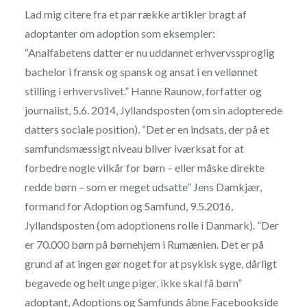
Lad mig citere fra et par række artikler bragt af
adoptanter om adoption som eksempler:
“Analfabetens datter er nu uddannet erhvervssproglig
bachelor i fransk og spansk og ansat i en vellønnet
stilling i erhvervslivet.” Hanne Raunow, forfatter og
journalist, 5.6. 2014, Jyllandsposten (om sin adopterede
datters sociale position). “Det er en indsats, der på et
samfundsmæssigt niveau bliver iværksat for at
forbedre nogle vilkår for børn – eller måske direkte
redde børn – som er meget udsatte” Jens Damkjær,
formand for Adoption og Samfund, 9.5.2016,
Jyllandsposten (om adoptionens rolle i Danmark). “Der
er 70.000 børn på børnehjem i Rumænien. Det er på
grund af at ingen gør noget for at psykisk syge, dårligt
begavede og helt unge piger, ikke skal få børn”
adoptant, Adoptions og Samfunds åbne Facebookside