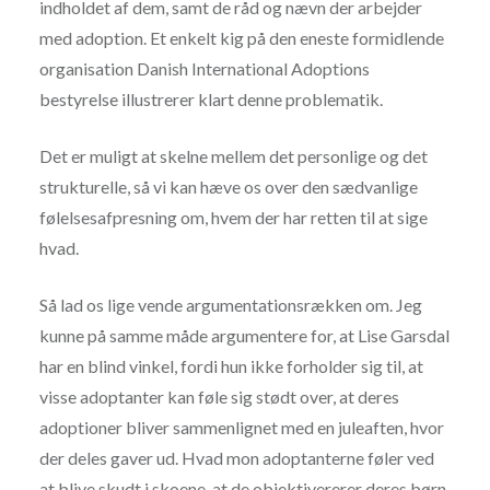
indholdet af dem, samt de råd og nævn der arbejder
med adoption. Et enkelt kig på den eneste formidlende
organisation Danish International Adoptions
bestyrelse illustrerer klart denne problematik.
Det er muligt at skelne mellem det personlige og det
strukturelle, så vi kan hæve os over den sædvanlige
følelsesafpresning om, hvem der har retten til at sige
hvad.
Så lad os lige vende argumentationsrækken om. Jeg
kunne på samme måde argumentere for, at Lise Garsdal
har en blind vinkel, fordi hun ikke forholder sig til, at
visse adoptanter kan føle sig stødt over, at deres
adoptioner bliver sammenlignet med en juleaften, hvor
der deles gaver ud. Hvad mon adoptanterne føler ved
at blive skudt i skoene, at de objektivererer deres børn