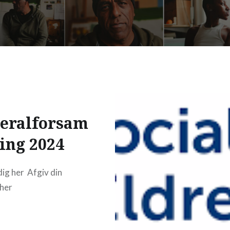
eralforsam
ling 2024
dig her Afgiv din
her