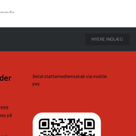
lgende
READ MORE
 mener
eskytter
ke børns
NYERE INDLÆG
lig…
der
Betal støttemedlemsskab via mobile
pay
5999
pay på