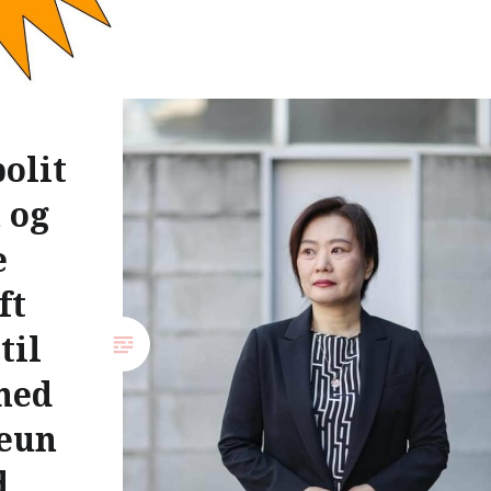
olit
 og
e
ft
til
med
-eun
d