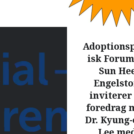
Adoptionsp
isk Forum
Sun He
Engelsto
inviterer 
foredrag 
Dr. Kyung
Lee me