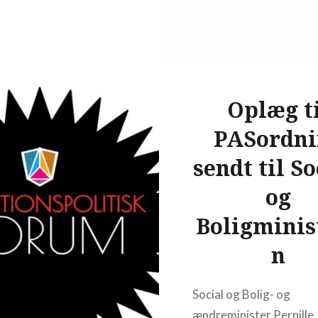
Oplæg t
PASordni
sendt til So
og
Boligminis
n
Social og Bolig- og
ændreminister Pernille