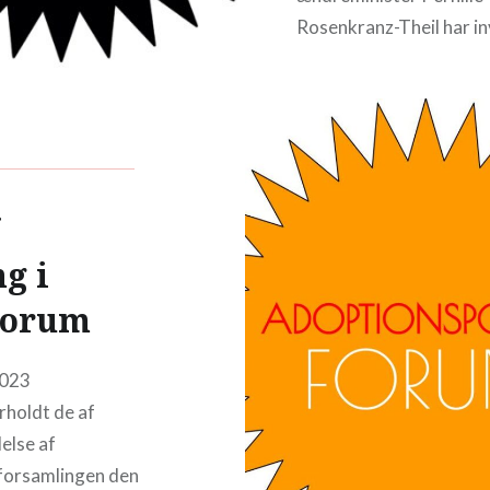
Rosenkranz-Theil har in
et meget lille udvalg til 
komme med forslag til 
forbedret Pasordning.
Adoptionspolitisk Forum
en af dem. Vi…
g i
READ MORE
Forum
2023
rholdt de af
else af
lforsamlingen den