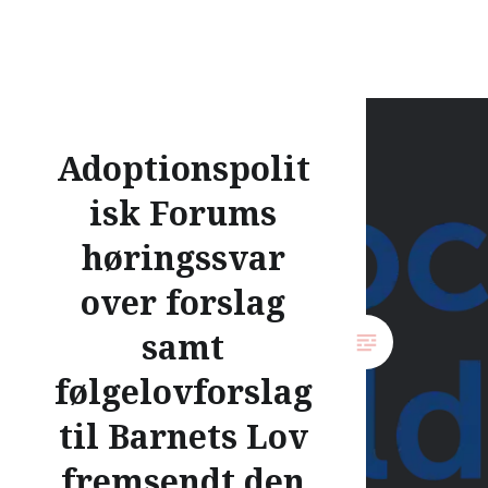
25. marts…
READ MORE
Adoptionspolit
isk Forums
høringssvar
over forslag
samt
følgelovforslag
til Barnets Lov
fremsendt den