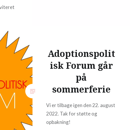
viteret
at
en
 er ikke
Adoptionspolit
isk Forum går
på
sommerferie
Vi er tilbage igen den 22. august
2022. Tak for støtte og
opbakning!