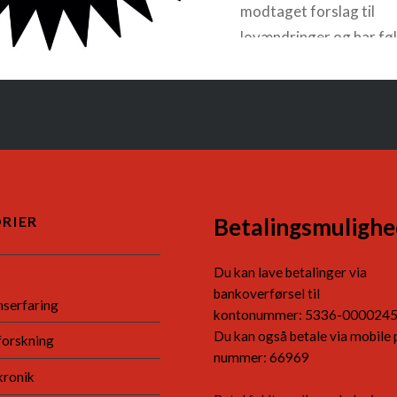
modtaget forslag til
lovændringer og har fø
kommentarer. Generelt
vi at på dette område b
Haagerkonventionen ik
rettigheder i tilstrække
READ MORE
RIER
Betalingsmulighe
Du kan lave betalinger via
bankoverførsel til
nserfaring
kontonummer: 5336-000024
Du kan også betale via mobile 
forskning
nummer: 66969
kronik