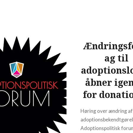
de seneste år efter omr
blevet gransket og krit
voldsomt, men hvad…
READ MORE
Ændringsf
ag til
adoptionsl
åbner ige
for donati
Høring over ændring af
adoptionsbekendtgøre
Adoptionspolitisk foru