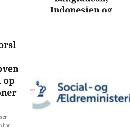
ådet er
Indonesien og
iseret
Sri Lanka fra
social- og
orsl
ældreminister
en
oven
Ankestyrelsen har i al stilhed
n op
barslet med deres
oner
undersøgelse, der ikke
overraskende fritager Danmark
for ansvar i forhold til de
ulovligheder, de ikke kan afvise
lsen
er sket i adoptioner fra…
m har