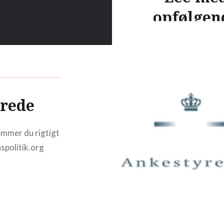
opfølgen
forskerde
med Len
Myong, St
Jørgensen
rede
Kasper
mmer du rigtigt
Eriksen
spolitik.org
International adoption 
Flere europæiske lande 
hel- eller delvis nedlukn
international adoption