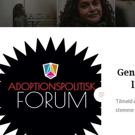
Gen
Tilmeld 
stemme 