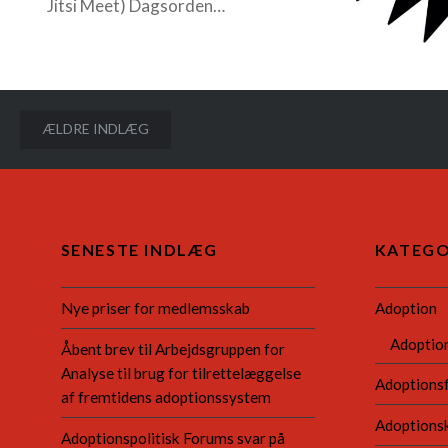
Jitsi Meet) Dagsorden…
READ MORE
Navigation
ÆLDRE INDLÆG
til
indlæg
SENESTE INDLÆG
KATEGO
Nye priser for medlemsskab
Adoption
Adoptio
Åbent brev til Arbejdsgruppen for
Analyse til brug for tilrettelæggelse
Adoptions
af fremtidens adoptionssystem
Adoptions
Adoptionspolitisk Forums svar på