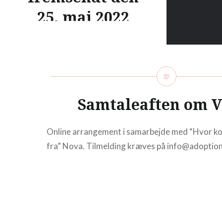
25. maj 2022
Adoptionspolitisk Forum har
modtaget forslag samt
følgelovsforslag til Barnets Lov
og må konstatere, at Barnets
Samtaleaften om V
Lov generelt indeholder en
række problematikker og
svækkelser, men
Online arrangement i samarbejde med “Hvor ko
Adoptionspolitisk Forum har
fra” Nova. Tilmelding kræves på info@adoption
valgt at fokusere…
READ MORE