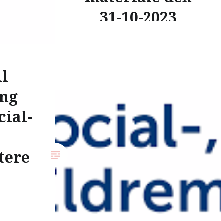
31-10-2023
Adoptionspolitisk Forum har
følgende kommentarer til: A)
il
Bekendtgørelse om adoption:
Kapitel 1, 3) Familieadoption, jf.
ng
§ 4 a, stk. 2, i adoptionsloven
cial-
e) En adoption af et…
tere
READ MORE