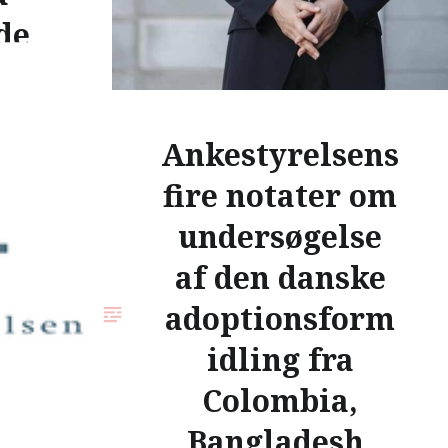
de
bat
e
Ankestyrelsens
ine
fire notater om
 og
undersøgelse
af den danske
.
adoptionsform
i opbrud!
idling fra
har haft
Colombia,
ing af
 gennem
Bangladesh,