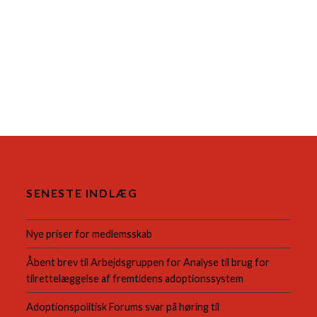
SENESTE INDLÆG
Nye priser for medlemsskab
Åbent brev til Arbejdsgruppen for Analyse til brug for
tilrettelæggelse af fremtidens adoptionssystem
Adoptionspolitisk Forums svar på høring til