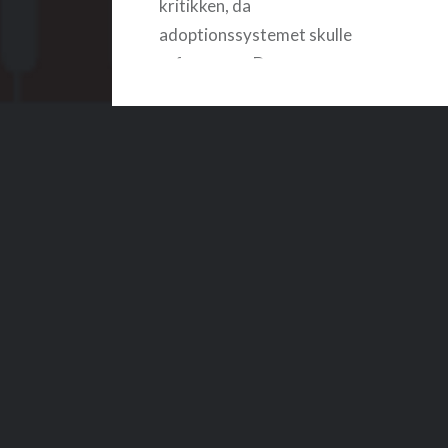
kritikken, da
adoptionssystemet skulle
reformeres. Der er…
READ MORE