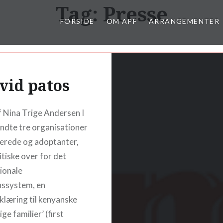
Tag:
Presse
FORSIDE
OM APF
ARRANGEMENTER
vid patos
 Nina Trige Andersen I
ndte tre organisationer
erede og adoptanter,
itiske over for det
ionale
nssystem, en
klæring til kenyanske
ige familier’ (first