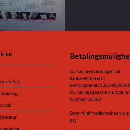
RIER
Betalingsmulighe
Du kan lave betalinger via
bankoverførsel til
nserfaring
kontonummer: 5336-000024
Du kan også betale via mobile 
forskning
nummer: 66969
kronik
Betal fuldt medlemsskab via m
itteratur
pay
lovgivning