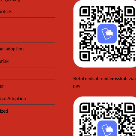
olitik
nal adoption
risk
Betal nedsat medlemsskab via
pay
er
nal Adoption
ized