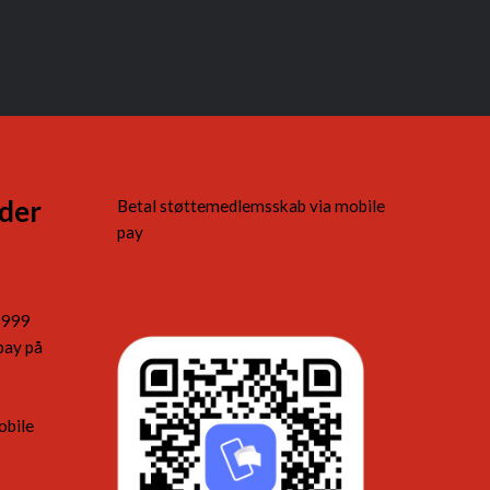
der
Betal støttemedlemsskab via mobile
pay
5999
pay på
obile