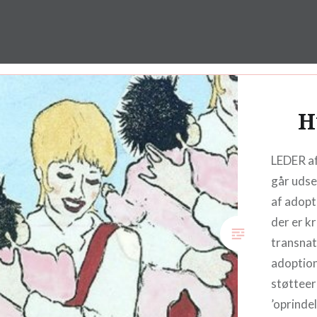
Skip
to
Adoptionspolitisk Forum
content
H
LEDER af
går udse
af adopt
der er kr
transnat
adoptio
støtteer
’oprindel