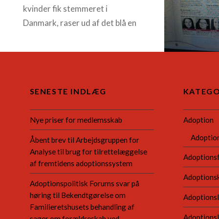
kvinder fik stemmeret i
Danmark, raser ud af det blå en
litteraturdebat med…
READ MORE
SENESTE INDLÆG
KATEGO
Nye priser for medlemsskab
Adoption
Adoptio
Åbent brev til Arbejdsgruppen for
Analyse til brug for tilrettelæggelse
Adoptions
af fremtidens adoptionssystem
Adoptions
Adoptionspolitisk Forums svar på
høring til Bekendtgørelse om
Adoptionsl
Familieretshusets behandling af
Adoptions
sager om forældreskab ved