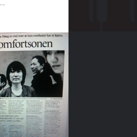
)….
READ MORE