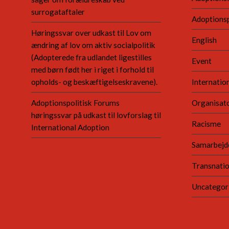
surrogataftaler
Adoptionsp
Høringssvar over udkast til Lov om
English
ændring af lov om aktiv socialpolitik
(Adopterede fra udlandet ligestilles
Event
med børn født her i riget i forhold til
opholds- og beskæftigelseskravene).
Internatio
Adoptionspolitisk Forums
Organisato
høringssvar på udkast til lovforslag til
Racisme
International Adoption
Samarbejd
Transnatio
Uncategor